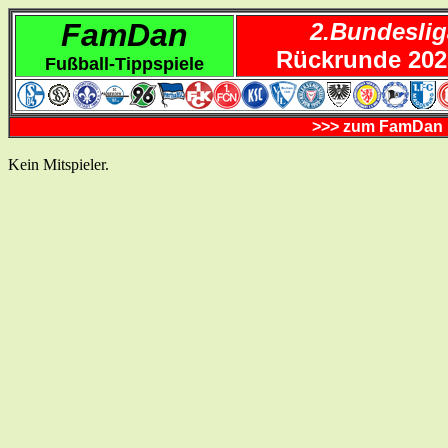
FamDan
2.Bundeslig
Rückrunde 202
Fußball-Tippspiele
>>> zum FamDan B
Kein Mitspieler.