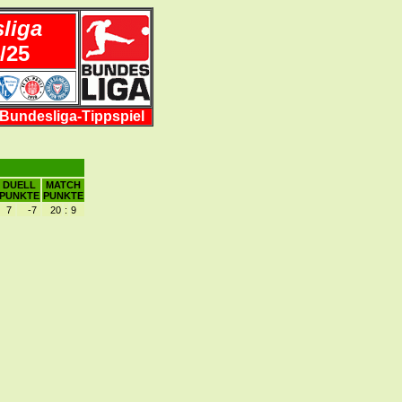
liga
/25
Bundesliga-Tippspiel
DUELL
MATCH
PUNKTE
PUNKTE
7
-7
20
:
9