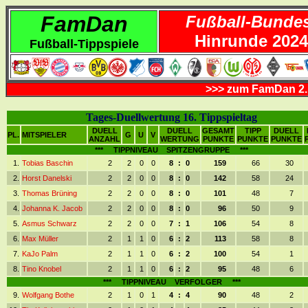
FamDan
Fußball-Bundes
Hinrunde 2024
Fußball-Tippspiele
>>> zum FamDan 2.
Tages-Duellwertung 16. Tippspieltag
DUELL
DUELL
GESAMT
TIPP
DUELL
PL.
MITSPIELER
G
U
V
ANZAHL
WERTUNG
PUNKTE
PUNKTE
PUNKTE
*** TIPPNIVEAU SPITZENGRUPPE ***
1.
Tobias Baschin
2
2
0
0
8
:
0
159
66
30
2.
Horst Danelski
2
2
0
0
8
:
0
142
58
24
3.
Thomas Brüning
2
2
0
0
8
:
0
101
48
7
4.
Johanna K. Jacob
2
2
0
0
8
:
0
96
50
9
5.
Asmus Schwarz
2
2
0
0
7
:
1
106
54
8
6.
Max Müller
2
1
1
0
6
:
2
113
58
8
7.
KaJo Palm
2
1
1
0
6
:
2
100
54
1
8.
Tino Knobel
2
1
1
0
6
:
2
95
48
6
*** TIPPNIVEAU VERFOLGER ***
9.
Wolfgang Bothe
2
1
0
1
4
:
4
90
48
2