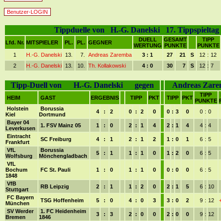
Benutzer-LOGIN
Tippduelle von H.-G. Danelski 17. Tippspieltag
DUELL
GESAMT
TIPP
Lfd. Nr.
MITSPIELER
PL.
PL.
GEGNER
WERTUNG
PUNKTE
PUNKTE
1
H.-G. Danelski
13.
7.
Andreas Zaremba
3 : 1
27
21
S
12
:
12
2
H.-G. Danelski
13.
10.
Th. Kollakowski
4 : 0
30
7
S
12
:
7
Tipp-Duell von H.-G. Danelski gegen
Andreas Zar
TIPP
HEIM
GAST
ERGEBNIS
TIPP
PKT
TIPP
PKT
PUNKTE
Holstein
Borussia
4
:
2
0
:
2
0
0
:
3
0
0
:
0
Kiel
Dortmund
Bayer 04
1. FSV Mainz 05
1
:
0
2
:
1
4
2
:
1
4
4
:
4
Leverkusen
Eintracht
SC Freiburg
4
:
1
2
:
1
2
1
:
0
1
6
:
5
Frankfurt
VfL
Borussia
5
:
1
1
:
1
0
1
:
2
0
6
:
5
Wolfsburg
Mönchengladbach
VfL
Bochum
FC St. Pauli
1
:
0
1
:
1
0
0
:
0
0
6
:
5
1848
VfB
RB Leipzig
2
:
1
1
:
2
0
2
:
1
5
6
:
10
Stuttgart
FC Bayern
TSG Hoffenheim
5
:
0
4
:
0
3
3
:
0
2
9
:
12
München
SV Werder
1. FC Heidenheim
3
:
3
2
:
0
0
2
:
0
0
9
:
12
Bremen
1846