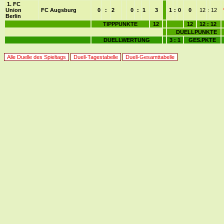
1. FC
Union
FC Augsburg
0
:
2
0
:
1
3
1
:
0
0
12
:
12
Berlin
TIPPPUNKTE
12
12
12 : 12
DUELLPUNKTE
DUELLWERTUNG
3 : 1
GES.PKTE
Alle Duelle des Spieltags
Duell-Tagestabelle
Duell-Gesamttabelle