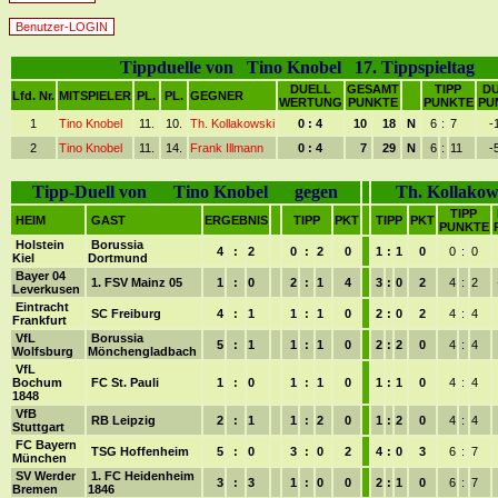
Benutzer-LOGIN
Tippduelle von Tino Knobel 17. Tippspieltag
DUELL
GESAMT
TIPP
D
Lfd. Nr.
MITSPIELER
PL.
PL.
GEGNER
WERTUNG
PUNKTE
PUNKTE
PU
1
Tino Knobel
11.
10.
Th. Kollakowski
0 : 4
10
18
N
6
:
7
-
2
Tino Knobel
11.
14.
Frank Illmann
0 : 4
7
29
N
6
:
11
-
Tipp-Duell von Tino Knobel gegen
Th. Kollakow
TIPP
HEIM
GAST
ERGEBNIS
TIPP
PKT
TIPP
PKT
PUNKTE
Holstein
Borussia
4
:
2
0
:
2
0
1
:
1
0
0
:
0
Kiel
Dortmund
Bayer 04
1. FSV Mainz 05
1
:
0
2
:
1
4
3
:
0
2
4
:
2
Leverkusen
Eintracht
SC Freiburg
4
:
1
1
:
1
0
2
:
0
2
4
:
4
Frankfurt
VfL
Borussia
5
:
1
1
:
1
0
2
:
2
0
4
:
4
Wolfsburg
Mönchengladbach
VfL
Bochum
FC St. Pauli
1
:
0
1
:
1
0
1
:
1
0
4
:
4
1848
VfB
RB Leipzig
2
:
1
1
:
2
0
1
:
2
0
4
:
4
Stuttgart
FC Bayern
TSG Hoffenheim
5
:
0
3
:
0
2
4
:
0
3
6
:
7
München
SV Werder
1. FC Heidenheim
3
:
3
1
:
0
0
2
:
1
0
6
:
7
Bremen
1846