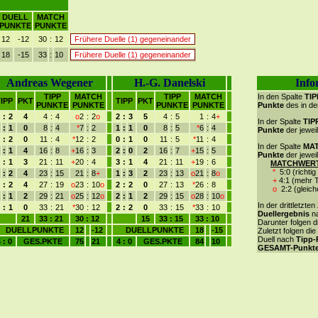
DUELL
MATCH
PUNKTE
PUNKTE
12
-12
30
:
12
Frühere Duelle (1) gegeneinander
18
-15
33
:
10
Frühere Duelle (1) gegeneinander
Andreas Wegener
H.-G. Danelski
Info
TIPP
MATCH
TIPP
MATCH
In den Spalte
TIP
IPP
PKT
TIPP
PKT
PUNKTE
PUNKTE
PUNKTE
PUNKTE
Punkte
des in d
:
2
4
4
:
4
o
2
:
2
o
2
:
3
5
4
:
5
1
:
4
+
In der Spalte
TIP
:
1
0
8
:
4
*
7
:
2
1
:
1
0
8
:
5
*
6
:
4
Punkte
der jewei
:
2
0
11
:
4
*
12
:
2
0
:
1
0
11
:
5
*
11
:
4
In der Spalte
MA
:
1
4
16
:
8
+
16
:
3
2
:
0
2
16
:
7
+
15
:
5
Punkte
der jewei
:
1
3
21
:
11
+
20
:
4
3
:
1
4
21
:
11
+
19
:
6
MATCHWERTU
*
5:0 (richtig
:
2
4
23
:
15
21
:
8
+
1
:
3
2
23
:
13
o
21
:
8
o
+
4:1 (mehr T
:
2
4
27
:
19
o
23
:
10
o
2
:
2
0
27
:
13
*
26
:
8
o
2:2 (gleich
:
1
2
29
:
21
o
25
:
12
o
2
:
1
2
29
:
15
o
28
:
10
o
In der drittletzte
:
1
0
33
:
21
*
30
:
12
2
:
2
0
33
:
15
*
33
:
10
Duellergebnis
n
21
33 : 21
30 : 12
15
33 : 15
33 : 10
Darunter folgen d
DUELLPUNKTE
12
-12
DUELLPUNKTE
18
-15
Zuletzt folgen die
Duell nach
Tipp-
 : 0
GES.PKTE
75
21
4 : 0
GES.PKTE
84
10
GESAMT-Punkt