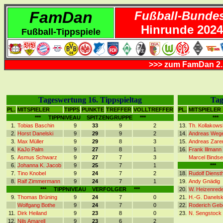
FamDan
Fußball-Bundes
Hinrunde 2024
Fußball-Tippspiele
>>> zum FamDan 2.
Tageswertung 16. Tippspieltag
Tag
PL.
MITSPIELER
TIPPS
PUNKTE
TREFFER
VOLLTREFFER
PL.
MITSPIEL
*** TIPPNIVEAU SPITZENGRUPPE ***
***
1.
Tobias Baschin
9
33
9
2
13.
Th. Kollakows
2.
Horst Danelski
9
29
9
2
14.
Andreas Weg
3.
Max Müller
9
29
8
3
15.
Andreas Zar
4.
KaJo Palm
9
27
8
1
16.
Frank Illmann
5.
Asmus Schwarz
9
27
7
3
Marcel Bindsei
6.
Johanna K. Jacob
9
25
7
1
***
7.
Tino Knobel
9
24
7
2
18.
Rudolf Dienst
8.
Ralf Zimmermann
9
24
7
1
19.
Andy Gnädig
*** TIPPNIVEAU VERFOLGER ***
20.
W. Heizenred
9.
Thomas Brüning
9
24
7
0
21.
H.-G. Danelsk
Wolfgang Bothe
9
24
7
0
22.
Roderich Geb
11.
Dirk Heiland
9
23
8
0
23.
N. Sengstock
12.
Nils Amarell
9
23
6
2