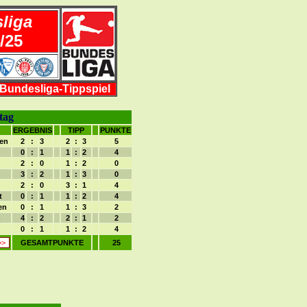
liga
/25
Bundesliga-Tippspiel
tag
ERGEBNIS
TIPP
PUNKTE
sen
2
:
3
2
:
3
5
0
:
1
1
:
2
4
n
2
:
0
1
:
2
0
3
:
2
1
:
3
0
2
:
0
3
:
1
4
rt
0
:
1
1
:
2
4
en
0
:
1
1
:
3
2
n
4
:
2
2
:
1
2
0
:
1
1
:
2
4
>>
GESAMTPUNKTE
25