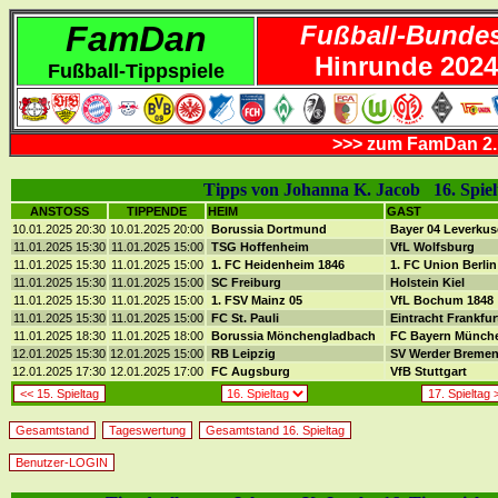
FamDan
Fußball-Bundes
Hinrunde 2024
Fußball-Tippspiele
>>> zum FamDan 2.
Tipps von Johanna K. Jacob 16. Spiel
ANSTOSS
TIPPENDE
HEIM
GAST
10.01.2025 20:30
10.01.2025 20:00
Borussia Dortmund
Bayer 04 Leverku
11.01.2025 15:30
11.01.2025 15:00
TSG Hoffenheim
VfL Wolfsburg
11.01.2025 15:30
11.01.2025 15:00
1. FC Heidenheim 1846
1. FC Union Berli
11.01.2025 15:30
11.01.2025 15:00
SC Freiburg
Holstein Kiel
11.01.2025 15:30
11.01.2025 15:00
1. FSV Mainz 05
VfL Bochum 1848
11.01.2025 15:30
11.01.2025 15:00
FC St. Pauli
Eintracht Frankfu
11.01.2025 18:30
11.01.2025 18:00
Borussia Mönchengladbach
FC Bayern Münch
12.01.2025 15:30
12.01.2025 15:00
RB Leipzig
SV Werder Breme
12.01.2025 17:30
12.01.2025 17:00
FC Augsburg
VfB Stuttgart
<< 15. Spieltag
17. Spieltag 
Gesamtstand
Tageswertung
Gesamtstand 16. Spieltag
Benutzer-LOGIN