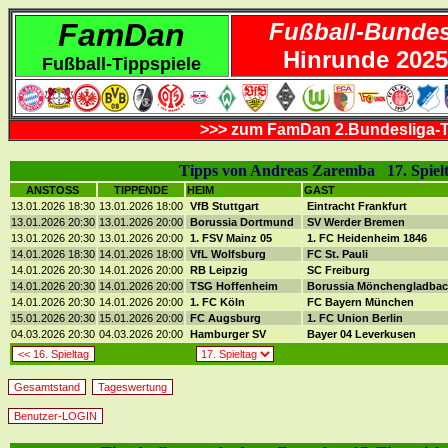
FamDan
Fußball-Bundes
Hinrunde 2025
Fußball-Tippspiele
>>> zum FamDan 2.Bundesliga-T
Tipps von Andreas Zaremba 17. Spiel
ANSTOSS
TIPPENDE
HEIM
GAST
13.01.2026 18:30
13.01.2026 18:00
VfB Stuttgart
Eintracht Frankfurt
13.01.2026 20:30
13.01.2026 20:00
Borussia Dortmund
SV Werder Bremen
13.01.2026 20:30
13.01.2026 20:00
1. FSV Mainz 05
1. FC Heidenheim 1846
14.01.2026 18:30
14.01.2026 18:00
VfL Wolfsburg
FC St. Pauli
14.01.2026 20:30
14.01.2026 20:00
RB Leipzig
SC Freiburg
14.01.2026 20:30
14.01.2026 20:00
TSG Hoffenheim
Borussia Mönchengladba
14.01.2026 20:30
14.01.2026 20:00
1. FC Köln
FC Bayern München
15.01.2026 20:30
15.01.2026 20:00
FC Augsburg
1. FC Union Berlin
04.03.2026 20:30
04.03.2026 20:00
Hamburger SV
Bayer 04 Leverkusen
<< 16. Spieltag
Gesamtstand
Tageswertung
Benutzer-LOGIN