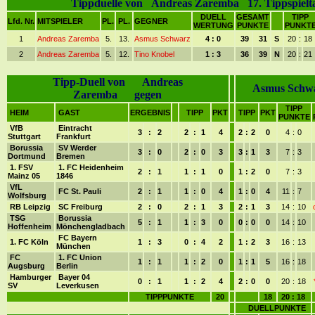
Tippduelle von Andreas Zaremba 17. Tippspielt
DUELL
GESAMT
TIPP
Lfd. Nr.
MITSPIELER
PL.
PL.
GEGNER
WERTUNG
PUNKTE
PUNKT
1
Andreas Zaremba
5.
13.
Asmus Schwarz
4 : 0
39
31
S
20
:
18
2
Andreas Zaremba
5.
12.
Tino Knobel
1 : 3
36
39
N
20
:
21
Tipp-Duell von Andreas
Asmus Schw
Zaremba gegen
TIPP
HEIM
GAST
ERGEBNIS
TIPP
PKT
TIPP
PKT
PUNKTE
VfB
Eintracht
3
:
2
2
:
1
4
2
:
2
0
4
:
0
Stuttgart
Frankfurt
Borussia
SV Werder
3
:
0
2
:
0
3
3
:
1
3
7
:
3
Dortmund
Bremen
1. FSV
1. FC Heidenheim
2
:
1
1
:
1
0
1
:
2
0
7
:
3
Mainz 05
1846
VfL
FC St. Pauli
2
:
1
1
:
0
4
1
:
0
4
11
:
7
Wolfsburg
RB Leipzig
SC Freiburg
2
:
0
2
:
1
3
2
:
1
3
14
:
10
TSG
Borussia
5
:
1
1
:
3
0
0
:
0
0
14
:
10
Hoffenheim
Mönchengladbach
FC Bayern
1. FC Köln
1
:
3
0
:
4
2
1
:
2
3
16
:
13
München
FC
1. FC Union
1
:
1
1
:
2
0
1
:
1
5
16
:
18
Augsburg
Berlin
Hamburger
Bayer 04
0
:
1
1
:
2
4
2
:
0
0
20
:
18
SV
Leverkusen
TIPPPUNKTE
20
18
20 : 18
DUELLPUNKTE