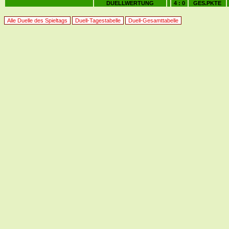
DUELLWERTUNG
4 : 0
GES.PKTE
Alle Duelle des Spieltags
Duell-Tagestabelle
Duell-Gesamttabelle