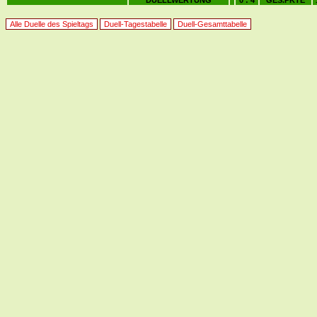
DUELLWERTUNG
0 : 4
GES.PKTE
Alle Duelle des Spieltags
Duell-Tagestabelle
Duell-Gesamttabelle