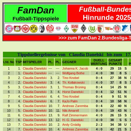
FamDan
Fußball-Bundes
Hinrunde 2025
Fußball-Tippspiele
>>> zum FamDan 2.Bundesliga-T
Tippduellergebnisse von Claudia Danelski bis zum 17.
DUELL
GESAMT
Lfd. Nr.
TSP
MITSPIELER
PL.
PL.
GEGNER
WERTUNG
PUNKTE
P
1
1.
Claudia Danelski
---
---
Johanna K. Jacob
4 : 0
29
15
S
2
1.
Claudia Danelski
---
---
Wolfgang Bothe
4 : 0
30
8
S
3
2.
Claudia Danelski
3.
2.
Tino Knobel
0 : 4
27
38
N
4
2.
Claudia Danelski
3.
4.
Th. Kollakowski
4 : 0
37
8
S
5
3.
Claudia Danelski
3.
1.
Thomas Brüning
0 : 4
14
25
N
6
3.
Claudia Danelski
3.
4.
Horst Danelski
0 : 4
12
51
N
7
4.
Claudia Danelski
6.
4.
Tino Knobel
0 : 4
9
51
N
8
4.
Claudia Danelski
6.
7.
KaJo Palm
0 : 4
10
58
N
9
5.
Claudia Danelski
10.
7.
Andreas Zaremba
0 : 4
22
40
N
10
5.
Claudia Danelski
10.
11.
Nils Amarell
0 : 4
19
43
N
11
6.
Claudia Danelski
13.
9.
Ralf Zimmermann
4 : 0
26
15
S
12
6.
Claudia Danelski
13.
12.
H.-G. Danelski
4 : 0
38
5
S
13
7.
Claudia Danelski
10.
2.
Andy Gnädig
2 : 2
34
38
U
14
7.
Claudia Danelski
10.
4.
Andreas Zaremba
4 : 0
42
21
S