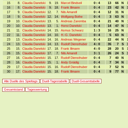
15
8.
Claudia Danelski
9.
19.
Marcel Bindseil
0 : 4
13
66
N
16
8.
Claudia Danelski
9.
18.
Frank Illmann
0 : 4
23
42
N
17
9.
Claudia Danelski
12.
7.
Nils Amarell
0 : 4
12
31
N
18
9.
Claudia Danelski
12.
14.
Wolfgang Bothe
0 : 4
3
63
N
19
10.
Claudia Danelski
13.
5.
Andreas Zaremba
0 : 4
21
40
N
20
10.
Claudia Danelski
13.
1.
Horst Danelski
0 : 4
14
47
N
21
11.
Claudia Danelski
14.
15.
Asmus Schwarz
1 : 3
16
25
N
22
11.
Claudia Danelski
14.
10.
H.-G. Danelski
0 : 4
5
63
N
23
13.
Claudia Danelski
14.
16.
Andreas Wegener
0 : 4
22
44
N
24
13.
Claudia Danelski
14.
13.
Rudolf Diensthuber
4 : 0
35
7
S
25
15.
Claudia Danelski
17.
18.
Frank Illmann
4 : 0
28
20
S
26
15.
Claudia Danelski
17.
7.
Nils Amarell
3 : 1
26
24
S
27
16.
Claudia Danelski
15.
17.
Rudolf Diensthuber
0 : 4
7
40
N
28
16.
Claudia Danelski
15.
1.
Andy Gnädig
0 : 4
7
34
N
29
17.
Claudia Danelski
15.
16.
Rudolf Diensthuber
0 : 4
7
52
N
30
17.
Claudia Danelski
15.
18.
Frank Illmann
0 : 4
9
77
N
Alle Duelle des Spieltags
Duell-Tagestabelle
Duell-Gesamttabelle
Gesamtstand
Tageswertung