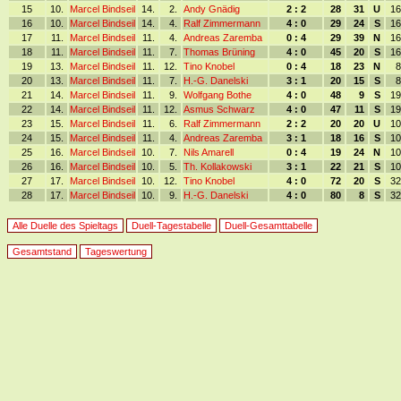
15
10.
Marcel Bindseil
14.
2.
Andy Gnädig
2 : 2
28
31
U
16
16
10.
Marcel Bindseil
14.
4.
Ralf Zimmermann
4 : 0
29
24
S
16
17
11.
Marcel Bindseil
11.
4.
Andreas Zaremba
0 : 4
29
39
N
16
18
11.
Marcel Bindseil
11.
7.
Thomas Brüning
4 : 0
45
20
S
16
19
13.
Marcel Bindseil
11.
12.
Tino Knobel
0 : 4
18
23
N
8
20
13.
Marcel Bindseil
11.
7.
H.-G. Danelski
3 : 1
20
15
S
8
21
14.
Marcel Bindseil
11.
9.
Wolfgang Bothe
4 : 0
48
9
S
19
22
14.
Marcel Bindseil
11.
12.
Asmus Schwarz
4 : 0
47
11
S
19
23
15.
Marcel Bindseil
11.
6.
Ralf Zimmermann
2 : 2
20
20
U
10
24
15.
Marcel Bindseil
11.
4.
Andreas Zaremba
3 : 1
18
16
S
10
25
16.
Marcel Bindseil
10.
7.
Nils Amarell
0 : 4
19
24
N
10
26
16.
Marcel Bindseil
10.
5.
Th. Kollakowski
3 : 1
22
21
S
10
27
17.
Marcel Bindseil
10.
12.
Tino Knobel
4 : 0
72
20
S
32
28
17.
Marcel Bindseil
10.
9.
H.-G. Danelski
4 : 0
80
8
S
32
Alle Duelle des Spieltags
Duell-Tagestabelle
Duell-Gesamttabelle
Gesamtstand
Tageswertung