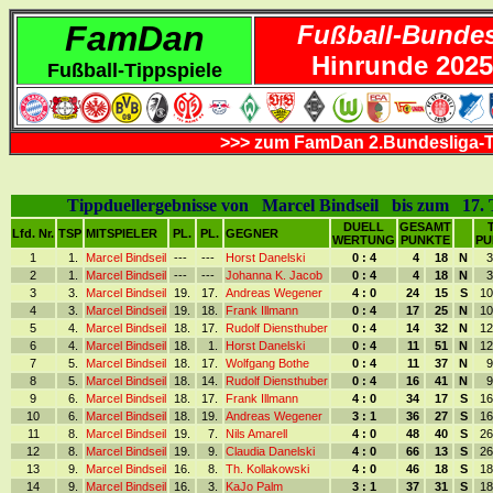
FamDan
Fußball-Bundes
Hinrunde 2025
Fußball-Tippspiele
>>> zum FamDan 2.Bundesliga-T
Tippduellergebnisse von Marcel Bindseil bis zum 17. T
DUELL
GESAMT
Lfd. Nr.
TSP
MITSPIELER
PL.
PL.
GEGNER
WERTUNG
PUNKTE
PU
1
1.
Marcel Bindseil
---
---
Horst Danelski
0 : 4
4
18
N
3
2
1.
Marcel Bindseil
---
---
Johanna K. Jacob
0 : 4
4
18
N
3
3
3.
Marcel Bindseil
19.
17.
Andreas Wegener
4 : 0
24
15
S
10
4
3.
Marcel Bindseil
19.
18.
Frank Illmann
0 : 4
17
25
N
10
5
4.
Marcel Bindseil
18.
17.
Rudolf Diensthuber
0 : 4
14
32
N
12
6
4.
Marcel Bindseil
18.
1.
Horst Danelski
0 : 4
11
51
N
12
7
5.
Marcel Bindseil
18.
17.
Wolfgang Bothe
0 : 4
11
37
N
9
8
5.
Marcel Bindseil
18.
14.
Rudolf Diensthuber
0 : 4
16
41
N
9
9
6.
Marcel Bindseil
18.
17.
Frank Illmann
4 : 0
34
17
S
16
10
6.
Marcel Bindseil
18.
19.
Andreas Wegener
3 : 1
36
27
S
16
11
8.
Marcel Bindseil
19.
7.
Nils Amarell
4 : 0
48
40
S
26
12
8.
Marcel Bindseil
19.
9.
Claudia Danelski
4 : 0
66
13
S
26
13
9.
Marcel Bindseil
16.
8.
Th. Kollakowski
4 : 0
46
18
S
18
14
9.
Marcel Bindseil
16.
3.
KaJo Palm
3 : 1
37
31
S
18