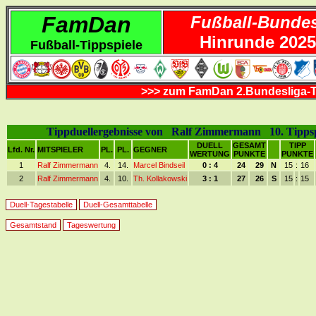
FamDan
Fußball-Bundes
Hinrunde 2025
Fußball-Tippspiele
>>> zum FamDan 2.Bundesliga-T
Tippduellergebnisse von Ralf Zimmermann 10. Tippsp
DUELL
GESAMT
TIPP
Lfd. Nr.
MITSPIELER
PL.
PL.
GEGNER
WERTUNG
PUNKTE
PUNKTE
1
Ralf Zimmermann
4.
14.
Marcel Bindseil
0 : 4
24
29
N
15
:
16
2
Ralf Zimmermann
4.
10.
Th. Kollakowski
3 : 1
27
26
S
15
:
15
Duell-Tagestabelle
Duell-Gesamttabelle
Gesamtstand
Tageswertung