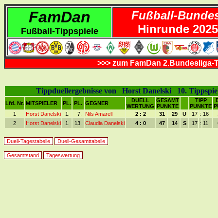
FamDan
Fußball-Bundes
Hinrunde 2025
Fußball-Tippspiele
>>> zum FamDan 2.Bundesliga-T
Tippduellergebnisse von Horst Danelski 10. Tippspie
DUELL
GESAMT
TIPP
Lfd. Nr.
MITSPIELER
PL.
PL.
GEGNER
WERTUNG
PUNKTE
PUNKTE
P
1
Horst Danelski
1.
7.
Nils Amarell
2 : 2
31
29
U
17
:
16
2
Horst Danelski
1.
13.
Claudia Danelski
4 : 0
47
14
S
17
:
11
Duell-Tagestabelle
Duell-Gesamttabelle
Gesamtstand
Tageswertung