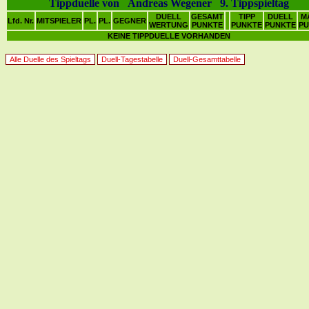
Tippduelle von Andreas Wegener 9. Tippspieltag
DUELL
GESAMT
TIPP
DUELL
M
Lfd. Nr.
MITSPIELER
PL.
PL.
GEGNER
WERTUNG
PUNKTE
PUNKTE
PUNKTE
PU
KEINE TIPPDUELLE VORHANDEN
Alle Duelle des Spieltags
Duell-Tagestabelle
Duell-Gesamttabelle