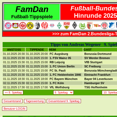
FamDan
Fußball-Bundes
Hinrunde 2025
Fußball-Tippspiele
>>> zum FamDan 2.Bundesliga-T
Tipps von Andreas Wegener 9. Spiel
ANSTOSS
TIPPENDE
HEIM
GAST
31.10.2025 20:30
31.10.2025 20:00
FC Augsburg
Borussia Dortmund
01.11.2025 15:30
01.11.2025 15:00
1. FSV Mainz 05
SV Werder Bremen
01.11.2025 15:30
01.11.2025 15:00
RB Leipzig
VfB Stuttgart
01.11.2025 15:30
01.11.2025 15:00
1. FC Union Berlin
SC Freiburg
01.11.2025 15:30
01.11.2025 15:00
FC St. Pauli
Borussia Mönchengla
01.11.2025 15:30
01.11.2025 15:00
1. FC Heidenheim 1846
Eintracht Frankfurt
01.11.2025 18:30
01.11.2025 18:00
FC Bayern München
Bayer 04 Leverkusen
02.11.2025 15:30
02.11.2025 15:00
1. FC Köln
Hamburger SV
02.11.2025 17:30
02.11.2025 17:00
VfL Wolfsburg
TSG Hoffenheim
<< 8. Spieltag
10. Spielt
Gesamtstand
Tageswertung
Gesamtstand 9. Spieltag
Benutzer-LOGIN