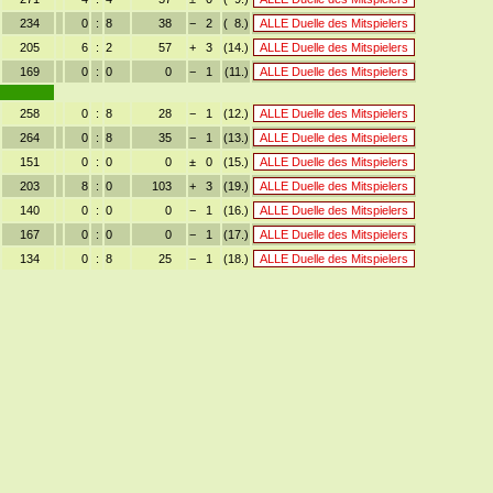
234
0
:
8
38
− 2
( 8.)
ALLE Duelle des Mitspielers
205
6
:
2
57
+ 3
(14.)
ALLE Duelle des Mitspielers
169
0
:
0
0
− 1
(11.)
ALLE Duelle des Mitspielers
258
0
:
8
28
− 1
(12.)
ALLE Duelle des Mitspielers
264
0
:
8
35
− 1
(13.)
ALLE Duelle des Mitspielers
151
0
:
0
0
± 0
(15.)
ALLE Duelle des Mitspielers
203
8
:
0
103
+ 3
(19.)
ALLE Duelle des Mitspielers
140
0
:
0
0
− 1
(16.)
ALLE Duelle des Mitspielers
167
0
:
0
0
− 1
(17.)
ALLE Duelle des Mitspielers
134
0
:
8
25
− 1
(18.)
ALLE Duelle des Mitspielers