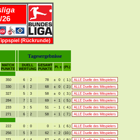
liga
/26
ippspiel (Rückrunde)
Tagesergebnisse
MATCH
DUELL
GESAMT
Pl. ±
(Pl.)
PUNKTE
WERTUNG
PUNKTE
350
6
:
2
78
± 0
( 1.)
ALLE Duelle des Mitspielers
330
6
:
2
68
± 0
( 2.)
ALLE Duelle des Mitspielers
327
5
:
3
58
± 0
( 3.)
ALLE Duelle des Mitspielers
284
7
:
1
69
+ 1
( 5.)
ALLE Duelle des Mitspielers
233
3
:
5
51
− 1
( 4.)
ALLE Duelle des Mitspielers
271
6
:
2
58
+ 1
( 7.)
ALLE Duelle des Mitspielers
222
0
:
0
0
− 1
( 6.)
ALLE Duelle des Mitspielers
256
5
:
3
62
+ 2
(10.)
ALLE Duelle des Mitspielers
271
4
:
4
57
± 0
( 9.)
ALLE Duelle des Mitspielers